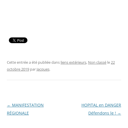
Cette entrée a été publiée dans
liens extérieurs
,
Non classé
le
22
octobre 2019
par
Jacques
.
Navigation
←
MANIFESTATION
HOPITAL en DANGER
des
RÉGIONALE
Défendons le !
→
articles