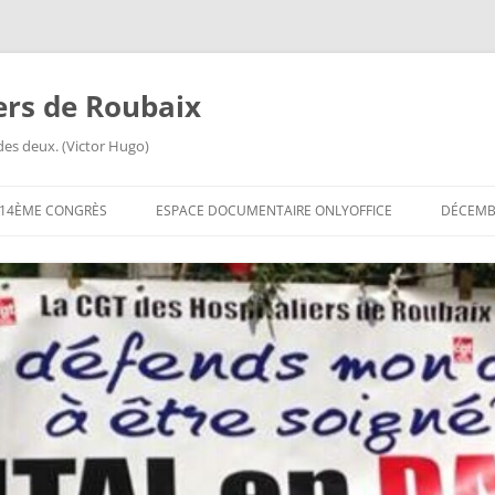
iers de Roubaix
des deux. (Victor Hugo)
14ÈME CONGRÈS
ESPACE DOCUMENTAIRE ONLYOFFICE
DÉCEMBR
ORDRE DU JOUR DU 14ÈME
CONGRÈS
14ÈME CONGRÈS
QUESTIONNAIRES EN LIGNE
14ÈME CONGRÈS FICHE DE
RENSEIGNEMENTS
14ÈME CONGRÈS INVITATION