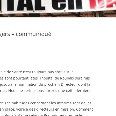
STATUTS
RAPPORT D’ACTIVITÉ
DOCUMENT D’ORIENTATIONS
angers – communiqué
COMPTE RENDU DU CONGRÈS –
PREMIÈRE JOURNÉE
COMPTE RENDU DU 14ÈME
CONGRÈS – DEUXIÈME JOURNÉE
DOCUMENT D’ORIENTATIONS
nale de Santé n’est toujours pas sorti sur le
DÉFINITIF VOTÉ ET AMENDÉ AU
 sont pourtant jetés, l’hôpital de Roubaix sera mis
14ÈME CONGRÈS
, jusqu’à la nomination du prochain Directeur dont la
rier. Nous ne serions pas surpris que cette dernière
AMENDEMENTS AUX STATUTS
VOTÉS AU 14ÈME CONGRÈS
r, Les habitudes concernant les intérims sont de les
à en place, voire à des directeurs en mission. Comment
QUELQUES PHOTOS DU 14ÈME
, plus petit que celui de Roubaix, en prenne le