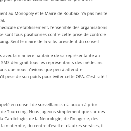
CONGRÈS
ent au Monopoly et le Maire de Roubaix n’a pas hésité
CHARTE DE « L’ÉLU ET MANDATÉ »
al.
 médicale d’établissement, l’ensemble des organisations
 se sont tous positionnés contre cette prise de contrôle
oing. Seul le maire de la ville, président du conseil
é, avec la manière hautaine de sa représentante au
x SMS dénigrait tous les représentants des médecins,
vions que nous n’avions que peu à attendre.
il pèse de son poids pour éviter cette OPA. C’est raté !
ppelé en conseil de surveillance, n’a aucun à priori
 de Tourcoing. Nous jugeons simplement que sur des
la Cardiologie, de la Neurologie, de l’imagerie, des
la maternité, du centre d’éveil et d’autres services, il