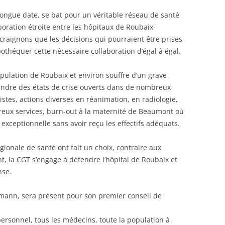
longue date, se bat pour un véritable réseau de santé
boration étroite entre les hôpitaux de Roubaix-
raignons que les décisions qui pourraient être prises
othéquer cette nécessaire collaboration d’égal à égal.
opulation de Roubaix et environ souffre d’un grave
gendre des états de crise ouverts dans de nombreux
istes, actions diverses en réanimation, en radiologie,
ux services, burn-out à la maternité de Beaumont où
 exceptionnelle sans avoir reçu les effectifs adéquats.
égionale de santé ont fait un choix, contraire aux
nt, la CGT s’engage à défendre l’hôpital de Roubaix et
nse.
mann, sera présent pour son premier conseil de
 personnel, tous les médecins, toute la population à