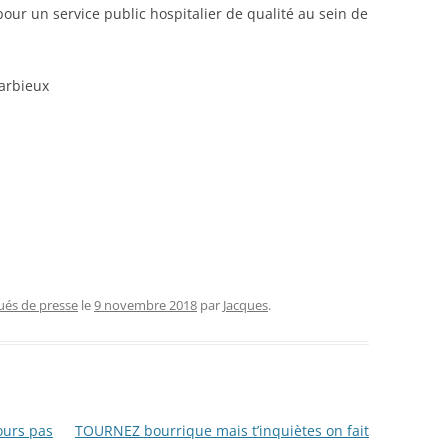
ur un service public hospitalier de qualité au sein de
arbieux
és de presse
le
9 novembre 2018
par
Jacques
.
ours pas
TOURNEZ bourrique mais t’inquiètes on fait