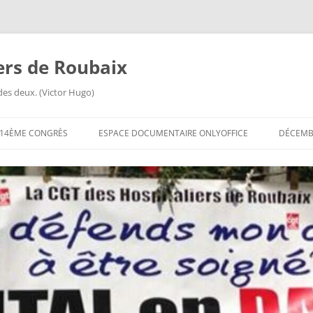
iers de Roubaix
des deux. (Victor Hugo)
14ÈME CONGRÈS
ESPACE DOCUMENTAIRE ONLYOFFICE
DÉCEMBR
ORDRE DU JOUR DU 14ÈME
CONGRÈS
14ÈME CONGRÈS
QUESTIONNAIRES EN LIGNE
14ÈME CONGRÈS FICHE DE
RENSEIGNEMENTS
14ÈME CONGRÈS INVITATION