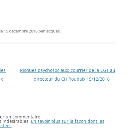
le
15 décembre 2016
par
Jacques
.
des
Risques psychosociaux: courrier de la CGT au
ix
directeur du CH Roubaix 15/12/2016
→
er un commentaire.
es indésirables.
En savoir plus sur la façon dont les
aitées
.