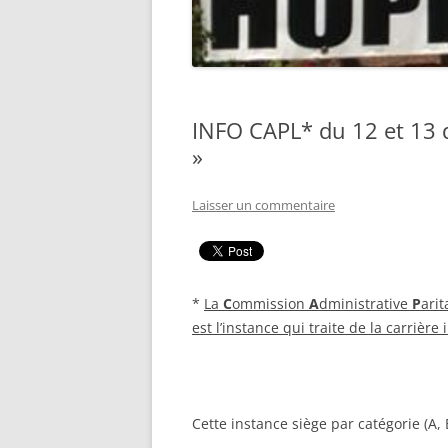
INFO CAPL* du 12 et 13 d
»
Laisser un commentaire
*
La
C
ommission
A
dministrative
P
arit
est l’instance qui traite de la carrière
Cette instance siège par catégorie (A, B