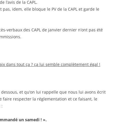
de l’avis de la CAPL.
 pas, idem, elle bloque le PV de la CAPL et garde le
ocès-verbaux des CAPL de janvier dernier n’ont pas été
ommissions.
ix dans tout ça ? ça lui semble complètement égal !
 dessous, et qu’on lui rappelle que nous lui avons écrit
ire respecter la réglementation et ce faisant, le
 :
ecommandé un samedi ! ».