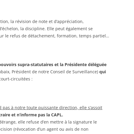
CONGRÈS
CHARTE DE « L’ÉLU ET MANDATÉ »
tion, la révision de note et d’appréciation,
’échelon, la discipline. Elle peut également se
r le refus de détachement, formation, temps partiel…
pouvoirs supra-statutaires et la Présidente déléguée
baix, Président de notre Conseil de Surveillance)
qui
ourt-circuitées :
pas à notre toute puissante direction, elle s’assoit
raire et n’informe pas la CAPL.
érange, elle refuse d’en mettre à la signature le
écision (révocation d’un agent ou avis de non