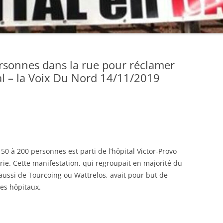
STATUTS
RAPPORT D’ACTIVITÉ
DOCUMENT D’ORIENTATIONS
rsonnes dans la rue pour réclamer
COMPTE RENDU DU CONGRÈS –
al – la Voix Du Nord 14/11/2019
PREMIÈRE JOURNÉE
COMPTE RENDU DU 14ÈME
CONGRÈS – DEUXIÈME JOURNÉE
DOCUMENT D’ORIENTATIONS
DÉFINITIF VOTÉ ET AMENDÉ AU
150 à 200 personnes est parti de l’hôpital Victor-Provo
14ÈME CONGRÈS
rie. Cette manifestation, qui regroupait en majorité du
ussi de Tourcoing ou Wattrelos, avait pour but de
AMENDEMENTS AUX STATUTS
es hôpitaux.
VOTÉS AU 14ÈME CONGRÈS
QUELQUES PHOTOS DU 14ÈME