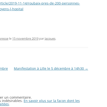
CONGRÈS
rticle/2019-11-14/roubaix-pres-de-200-personnes-
yens-l-hopital
CHARTE DE « L’ÉLU ET MANDATÉ »
 presse
le
15 novembre 2019
par
Jacques
.
embre
Manifestation à Lille le 5 décembre à 14h30
→
er un commentaire.
es indésirables.
En savoir plus sur la façon dont les
aitées
.