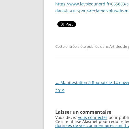
https://www.lavoixdunord.fr/665883/a
dans-la-rue-pour-reclamer-plus-de-mo
Cette entrée a été publiée dans
Articles de
Navigation
←
Manifestation à Roubaix le 14 nov
des
2019
articles
Laisser un commentaire
Vous devez
vous connecter
pour publi
Ce site utilise Akismet pour réduire l
données de vos commentaires sont tr