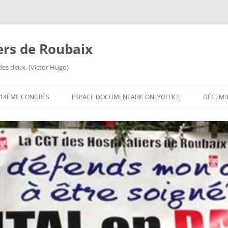
iers de Roubaix
des deux. (Victor Hugo)
14ÈME CONGRÈS
ESPACE DOCUMENTAIRE ONLYOFFICE
DÉCEMBR
ORDRE DU JOUR DU 14ÈME
CONGRÈS
14ÈME CONGRÈS
QUESTIONNAIRES EN LIGNE
14ÈME CONGRÈS FICHE DE
RENSEIGNEMENTS
14ÈME CONGRÈS INVITATION