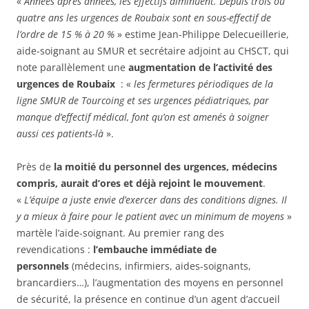
«
Années après années, les effectifs diminuent. Depuis trois ou
quatre ans les urgences de Roubaix sont en sous-effectif de
l’ordre de 15 % à 20 %
» estime Jean-Philippe Delecueillerie,
aide-soignant au SMUR et secrétaire adjoint au CHSCT, qui
note parallèlement une
augmentation de l’activité des
urgences de Roubaix
: «
les fermetures périodiques de la
ligne SMUR de Tourcoing et ses urgences pédiatriques, par
manque d’effectif médical, font qu’on est amenés à soigner
aussi ces patients-là
».
Près de
la moitié du personnel des urgences, médecins
compris, aurait d’ores et déjà rejoint le mouvement
.
«
L’équipe a juste envie d’exercer dans des conditions dignes. Il
y a mieux à faire pour le patient avec un minimum de moyens
»
martèle l’aide-soignant. Au premier rang des
revendications :
l’embauche immédiate de
personnels
(médecins, infirmiers, aides-soignants,
brancardiers…), l’augmentation des moyens en personnel
de sécurité, la présence en continue d’un agent d’accueil