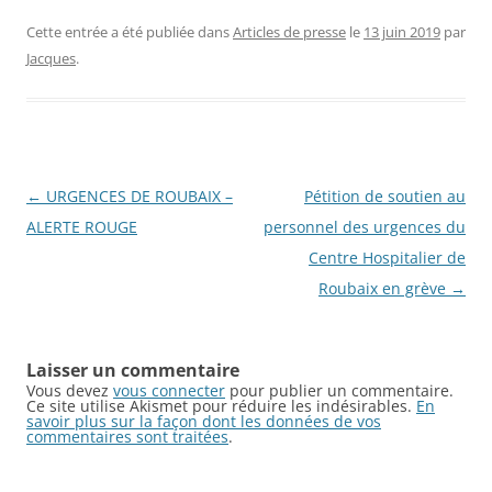
Cette entrée a été publiée dans
Articles de presse
le
13 juin 2019
par
Jacques
.
Navigation
←
URGENCES DE ROUBAIX –
Pétition de soutien au
des
ALERTE ROUGE
personnel des urgences du
articles
Centre Hospitalier de
Roubaix en grève
→
Laisser un commentaire
Vous devez
vous connecter
pour publier un commentaire.
Ce site utilise Akismet pour réduire les indésirables.
En
savoir plus sur la façon dont les données de vos
commentaires sont traitées
.