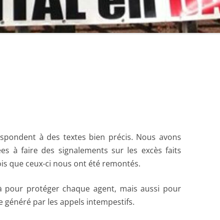
STATUTS
RAPPORT D’ACTIVITÉ
DOCUMENT D’ORIENTATIONS
COMPTE RENDU DU CONGRÈS –
PREMIÈRE JOURNÉE
COMPTE RENDU DU 14ÈME
CONGRÈS – DEUXIÈME JOURNÉE
DOCUMENT D’ORIENTATIONS
spondent à des textes bien précis. Nous avons
DÉFINITIF VOTÉ ET AMENDÉ AU
es à faire des signalements sur les excès faits
14ÈME CONGRÈS
ois que ceux-ci nous ont été remontés.
AMENDEMENTS AUX STATUTS
là pour protéger chaque agent, mais aussi pour
VOTÉS AU 14ÈME CONGRÈS
e généré par les appels intempestifs.
QUELQUES PHOTOS DU 14ÈME