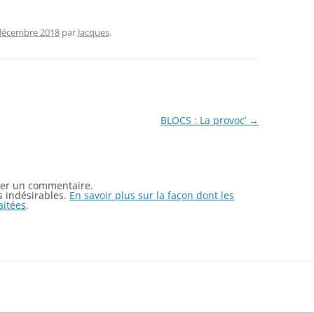
décembre 2018
par
Jacques
.
BLOCS : La provoc’
→
er un commentaire.
es indésirables.
En savoir plus sur la façon dont les
aitées
.