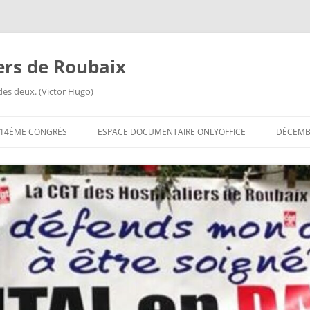
iers de Roubaix
des deux. (Victor Hugo)
14ÈME CONGRÈS
ESPACE DOCUMENTAIRE ONLYOFFICE
DÉCEMBR
ORDRE DU JOUR DU 14ÈME
CONGRÈS
14ÈME CONGRÈS
QUESTIONNAIRES EN LIGNE
14ÈME CONGRÈS FICHE DE
RENSEIGNEMENTS
14ÈME CONGRÈS INVITATION