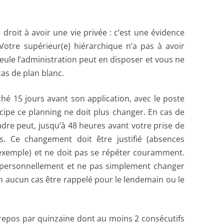
CONGRÈS
CHARTE DE « L’ÉLU ET MANDATÉ »
droit à avoir une vie privée : c’est une évidence
! Votre supérieur(e) hiérarchique n’a pas à avoir
eule l’administration peut en disposer et vous ne
as de plan blanc.
ché 15 jours avant son application, avec le poste
ipe ce planning ne doit plus changer. En cas de
adre peut, jusqu’à 48 heures avant votre prise de
s. Ce changement doit être justifié (absences
exemple) et ne doit pas se répéter couramment.
r personnellement et ne pas simplement changer
n aucun cas être rappelé pour le lendemain ou le
 repos par quinzaine dont au moins 2 consécutifs