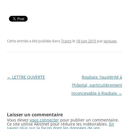
Cette entrée a été publiée dans
Tracts
le
18 juin 2015
par
Jacques
.
Navigation
←
LETTRE OUVERTE
Roubaix: l’austérité à
des
l’hôpital, particulièrement
articles
inconcevable à Roubaix
→
Laisser un commentaire
Vous devez
vous connecter
pour publier un commentaire.
Ce site utilise Akismet pour réduire les indésirables.
En
savoir plus sur la façon dont les données de vos