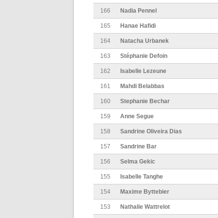
166
Nadia Pennel
165
Hanae Hafidi
164
Natacha Urbanek
163
Stéphanie Defoin
162
Isabelle Lezeune
161
Mahdi Belabbas
160
Stephanie Bechar
159
Anne Segue
158
Sandrine Oliveira Dias
157
Sandrine Bar
156
Selma Gekic
155
Isabelle Tanghe
154
Maxime Byttebier
153
Nathalie Wattrelot