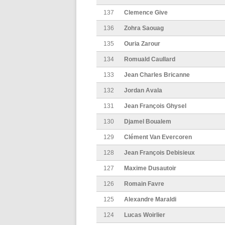
137
Clemence Give
136
Zohra Saouag
135
Ouria Zarour
134
Romuald Caullard
133
Jean Charles Bricanne
132
Jordan Avala
131
Jean François Ghysel
130
Djamel Boualem
129
Clément Van Evercoren
128
Jean François Debisieux
127
Maxime Dusautoir
126
Romain Favre
125
Alexandre Maraldi
124
Lucas Woirlier