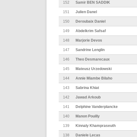
152
Samir BEN SADDIK
151
Julien Danel
150
Deroubaix Daniel
149
Abdelkrim Safsaf
148
Marjorie Devos
147
Sandrine Lenglin
146
Theo Desmarecaux
145
Mateusz Urzedowski
144
Annie Miambe Bilaho
143
Sabrina Khiat
142
Jawad Arkoub
141
Delphine Vanderplancke
140
Manon Pouilly
139
Kinnaly Khampraseuth
138
Daniele Lecas