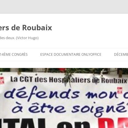
iers de Roubaix
des deux. (Victor Hugo)
14ÈME CONGRÈS
ESPACE DOCUMENTAIRE ONLYOFFICE
DÉCEMBR
ORDRE DU JOUR DU 14ÈME
CONGRÈS
14ÈME CONGRÈS
QUESTIONNAIRES EN LIGNE
14ÈME CONGRÈS FICHE DE
RENSEIGNEMENTS
14ÈME CONGRÈS INVITATION