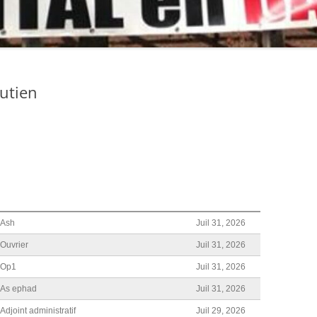
STATUTS
RAPPORT D’ACTIVITÉ
DOCUMENT D’ORIENTATIONS
outien
COMPTE RENDU DU CONGRÈS –
PREMIÈRE JOURNÉE
COMPTE RENDU DU 14ÈME
CONGRÈS – DEUXIÈME JOURNÉE
DOCUMENT D’ORIENTATIONS
DÉFINITIF VOTÉ ET AMENDÉ AU
Ash
Juil 31, 2026
14ÈME CONGRÈS
Ouvrier
Juil 31, 2026
AMENDEMENTS AUX STATUTS
Op1
Juil 31, 2026
VOTÉS AU 14ÈME CONGRÈS
As ephad
Juil 31, 2026
QUELQUES PHOTOS DU 14ÈME
Adjoint administratif
Juil 29, 2026